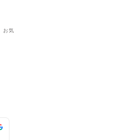
、お気
井口新太郎
平原
1 年 前
1 年 前