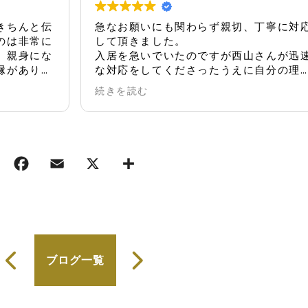
急なお願いにも関わらず親切、丁寧に対応
不
して頂きました。
て
入居を急いでいたのですが西山さんが迅速
の
な対応をしてくださったうえに自分の理想
だ
の物件に出会え
て
続きを読む
続
とても感謝しております。
また機会があれば是非お願いしたいです🙇
ブログ一覧