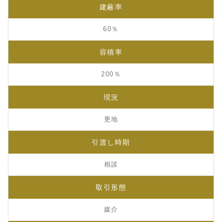
建蔽率
60％
容積率
200％
現況
更地
引渡し時期
相談
取引形態
媒介