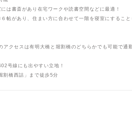
室には書斎があり在宅ワークや読書空間などに最適！
洋６帖があり、住まい方に合わせて一階を寝室にすること
のアクセスは有明大橋と堀割橋のどちらかでも可能で通
402号線にも出やすい立地！
堀割橋西詰」まで徒歩5分