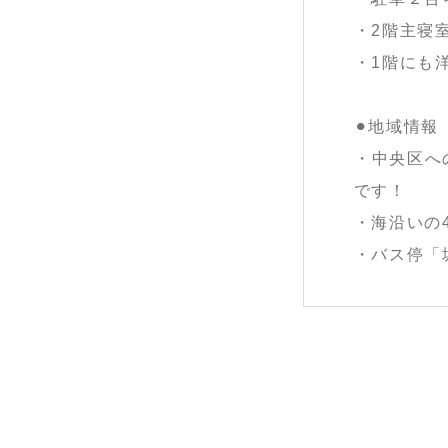
・2階主寝
・1階にも
⚫︎地域情報
・中央区へ
です！
・海沿いの
・バス停「