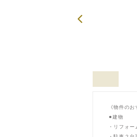
《物件のお
⚫︎建物
・リフォー
・駐車２台