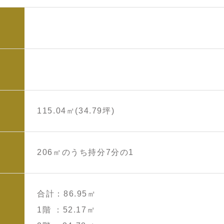
115.04㎡(34.79坪)
206㎡のうち持分7分の1
合計：86.95㎡
1階 ：52.17㎡