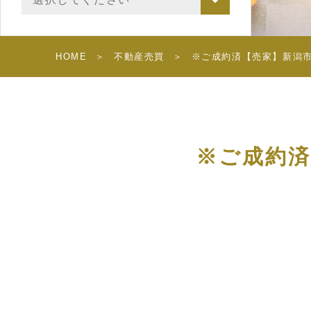
HOME
不動産売買
※ご成約済【売家】新潟市
※ご成約済