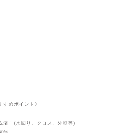
すすめポイント》
ム済！(水回り、クロス、外壁等)
可能