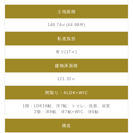
土地面積
148.74㎡(44.99坪)
私道負担
有り(17㎡)
建物床面積
121.32㎡
間取り：4LDK+WIC
1階：LDK16帖、洋7帖、トイレ、洗面、浴室
2階：洋8帖、洋7帖+WIC、洋6帖
構造