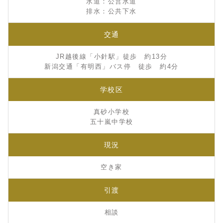
水道：公営水道
排水：公共下水
交通
JR越後線「小針駅」徒歩 約13分
新潟交通「有明西」バス停 徒歩 約4分
学校区
真砂小学校
五十嵐中学校
現況
空き家
引渡
相談