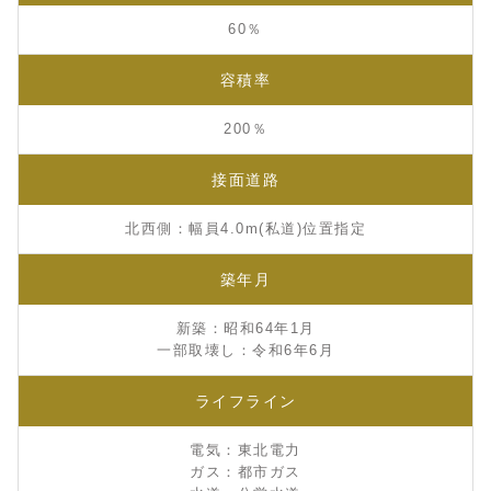
60％
容積率
200％
接面道路
北西側：幅員4.0m(私道)位置指定
築年月
新築：昭和64年1月
一部取壊し：令和6年6月
ライフライン
電気：東北電力
ガス：都市ガス