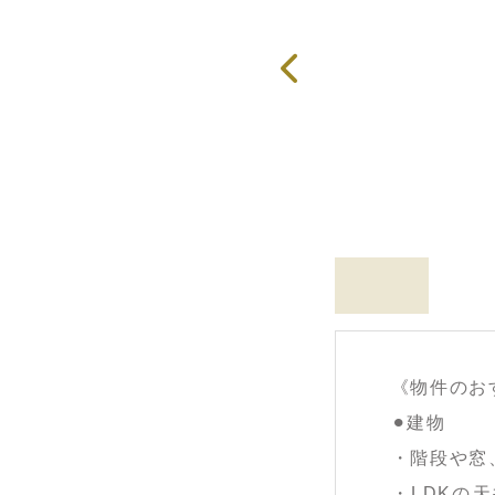
《物件のお
⚫︎建物
・階段や窓
・LDKの