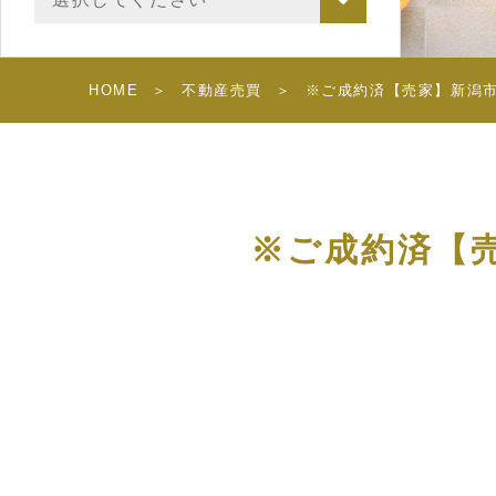
HOME
不動産売買
※ご成約済【売家】新潟
※ご成約済【