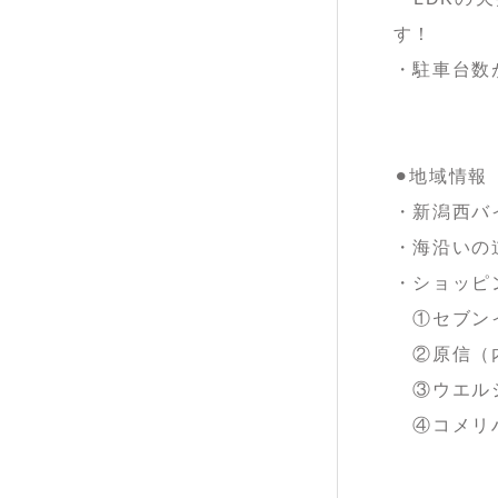
す！
・駐車台数
⚫︎地域情報
・新潟西バ
・海沿いの
・ショッピ
①セブンイ
②原信（内
③ウエルシア
④コメリハー