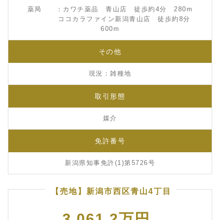
薬局 ：カワチ薬品 青山店 徒歩約4分 280m
ココカラファイン新潟青山店 徒歩約8分
600m
その他
現況：雑種地
取引形態
媒介
免許番号
新潟県知事免許(1)第5726号
【売地】新潟市西区青山4丁目
3,061.2万円