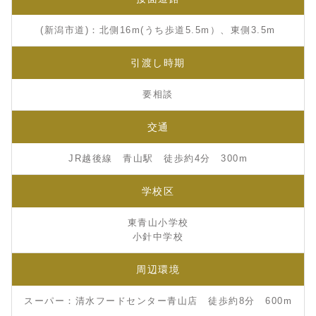
(新潟市道)：北側16m(うち歩道5.5m）、東側3.5m
引渡し時期
要相談
交通
JR越後線 青山駅 徒歩約4分 300m
学校区
東青山小学校
小針中学校
周辺環境
スーパー：清水フードセンター青山店 徒歩約8分 600m