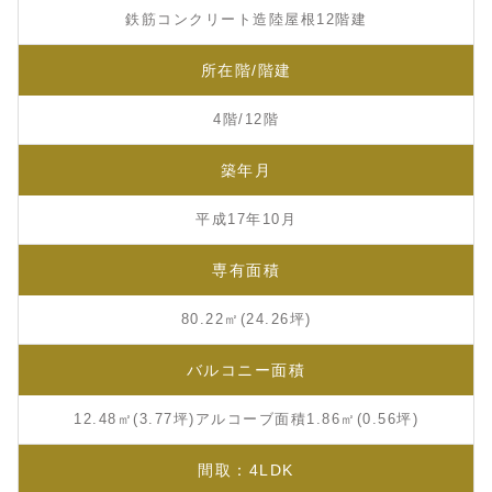
鉄筋コンクリート造陸屋根12階建
所在階/階建
4階/12階
築年月
平成17年10月
専有面積
80.22㎡(24.26坪)
バルコニー面積
12.48㎡(3.77坪)アルコーブ面積1.86㎡(0.56坪)
間取：4LDK