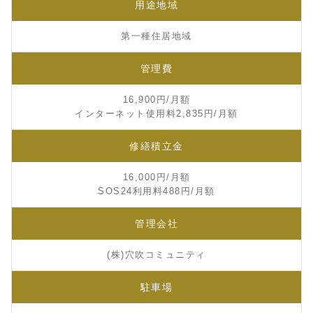
用途地域
第一種住居地域
管理費
16,900円/月額
インターネット使用料2,835円/月額
修繕積立金
16,000円/月額
SOS24利用料488円/月額
管理会社
(株)穴吹コミュニティ
駐車場