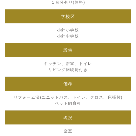
１台分有り(無料)
学校区
小針小学校
小針中学校
設備
キッチン、浴室、トイレ
リビング床暖房付き
備考
リフォーム済(ユニットバス、トイレ、クロス、床張替)
ペット飼育可
現況
空室