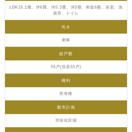
LDK15.1畳、洋6畳、洋5.3畳、洋5畳、和室6畳、浴室、洗
面所、トイレ
向き
東南
総戸数
55戸(住居55戸)
権利
所有権
都市計画
市街化区域