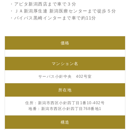
・アピタ新潟西店まで車で３分
・ＪＡ新潟厚生連 新潟医療センターまで徒歩５分
・バイパス黒崎インターまで車で約11分
価格
マンション名
サーパス小針中央 402号室
所在地
住所：新潟市西区小針四丁目1番10-402号
地番：新潟市西区小針四丁目768番地1
構造