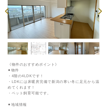
《物件のおすすめポイント》
⚫︎物件
・4階の4LDKです！
・LDKには床暖房完備で新潟の寒い冬に足元から温
めてくれます！
・ペット飼育可能です。
⚫︎地域情報