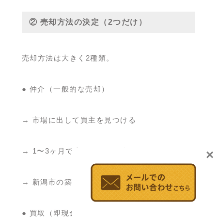
② 売却方法の決定（2つだけ）
売却方法は大きく2種類。
● 仲介（一般的な売却）
→ 市場に出して買主を見つける
→ 1〜3ヶ月で売れることが多い
×
→ 新潟市の築浅は特に強い
● 買取（即現金化）